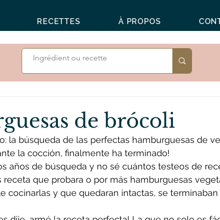
RECETTES
À PROPOS
CON
uesas de brócoli
rlo: la búsqueda de las perfectas hamburguesas de v
nte la cocción, finalmente ha terminado!
s años de búsqueda y no sé cuántos testeos de rece
s receta que probara o por más hamburguesas veget
e cocinarlas y que quedaran intactas, se terminaban
 dije, armé la receta perfecta! La que no solo es fáci