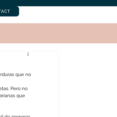
TACT
erduras que no 
tas. Pero no 
arianas que 
 
l de preparar, 