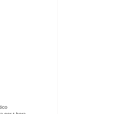
tico
a por 1 hora