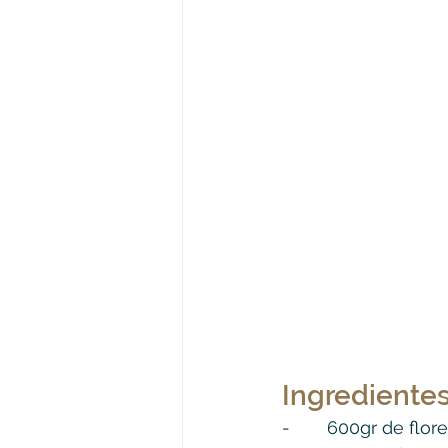
Ingrediente
-	 600gr de flor