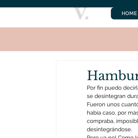
HOME
Hamburg
Por fin puedo deci
se desintegran dura
Fueron unos cuanto
había caso, por má
compraba, imposibl
desintegrándose.
Pero ya no! Como les