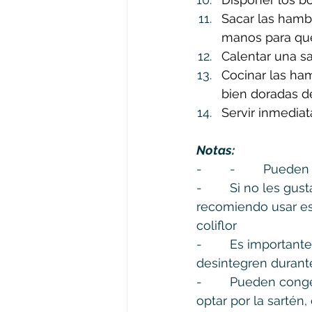
Sacar las hambu
manos para qu
Calentar una s
Cocinar las ha
bien doradas d
Servir inmedia
Notas:
-        -        Pue
-        Si no les gu
recomiendo usar es
coliflor
-        Es importa
desintegren durant
-        Pueden con
optar por la sartén,