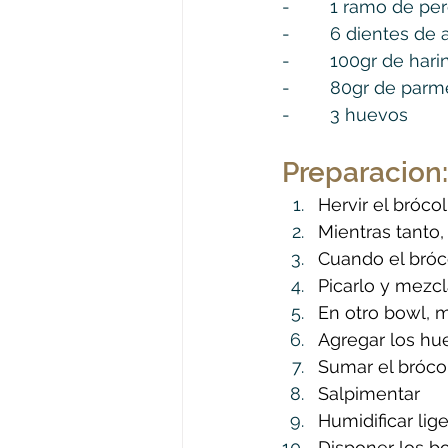
-        1 ramo de per
-        6 dientes de 
-        100gr de har
-        80gr de par
-        3 huevos
Preparacion:
Hervir el bróco
Mientras tanto, 
Cuando el brócol
Picarlo y mezcla
En otro bowl, 
Agregar los hu
Sumar el brócoli
Salpimentar
Humidificar li
Disponer los bo