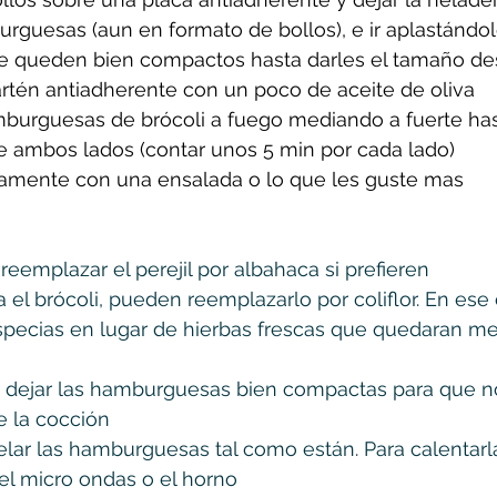
rguesas (aun en formato de bollos), e ir aplastándol
e queden bien compactos hasta darles el tamaño d
artén antiadherente con un poco de aceite de oliva
mburguesas de brócoli a fuego mediando a fuerte ha
e ambos lados (contar unos 5 min por cada lado)
tamente con una ensalada o lo que les guste mas
den reemplazar el perejil por albahaca si prefieren
sta el brócoli, pueden reemplazarlo por coliflor. En ese 
pecias en lugar de hierbas frescas que quedaran mej
nte dejar las hamburguesas bien compactas para que n
e la cocción
gelar las hamburguesas tal como están. Para calentar
 el micro ondas o el horno