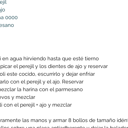
ejil
ajo
ina 0000
mesano
li en agua hirviendo hasta que esté tierno
picar el perejil y los dientes de ajo y reservar
i este cocido, escurrirlo y dejar enfriar
rlo con el perejil y el ajo. Reservar
mezclar la harina con el parmesano
evos y mezclar
 con el perejil + ajo y mezclar
geramente las manos y armar 8 bollos de tamaño idén
llos sobre una placa antiadherente y dejar la helader