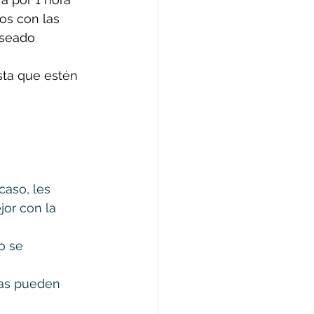
os con las 
eseado
sta que estén 
caso, les 
or con la 
o se 
las pueden 