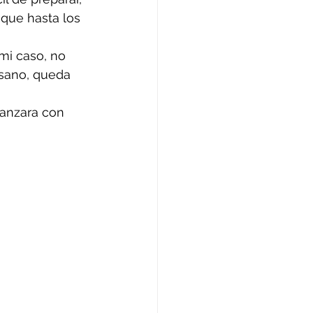
 que hasta los 
mi caso, no 
esano, queda 
canzara con 