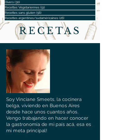
Divers
(30)
30 posts
Recettes Végétariennes
(51)
51 posts
Recettes sans gluten
(56)
56 posts
Recettes argentines/sudaméricaines
(26)
26 posts
RECETAS
Soy Vinciane Smeets, la cocinera
belga, viviendo en Buenos Aires
desde hace unos cuantos años.
Vengo trabajando en hacer conocer
la gastronomía de mi país acá, esa es
mi meta principal!