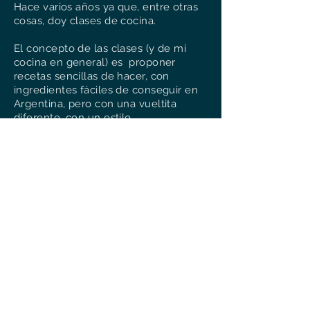
Hace varios años ya que, entre otras
cosas, doy clases de cocina.
El concepto de las clases (y de mi
cocina en general) es proponer
recetas sencillas de hacer, con
ingredientes fáciles de conseguir en
Argentina, pero con una vueltita
diferente, con un estilo
Belgo/francés. Claro que también
enseño recetas típicamente belgas.
Les textes et photos sont la propriété de
Vinciane Smeets, la cocinera belga (sauf
mention contraire) et ne sont pas libres de
droits.
Merci de ne pas faire de copier/coller de mes
textes et photos sur vos sites/blogs/Page
Facebook/compte Instagram (etc) sans mon