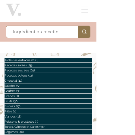
Todas las entradas
(288)
288 posts
Recettes salées
(75)
75 posts
Recettes sucrées
(65)
65 posts
Recettes belges
(12)
12 posts
Chocolat
(12)
12 posts
Salades
(5)
5 posts
Gaufres
(3)
3 posts
Crêpes
(7)
7 posts
Fruits
(30)
30 posts
Biscuits
(17)
17 posts
Pâtes
(4)
4 posts
Viandes
(18)
18 posts
Poissons & crustacés
(3)
3 posts
Tartes, Gâteaux et Cakes
(38)
38 posts
Légumes
(46)
46 posts