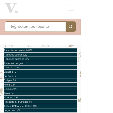
Todas las entradas
(288)
288 posts
Recettes salées
(75)
75 posts
Recettes sucrées
(65)
65 posts
Recettes belges
(12)
12 posts
Chocolat
(12)
12 posts
Salades
(5)
5 posts
Gaufres
(3)
3 posts
Crêpes
(7)
7 posts
Fruits
(30)
30 posts
Biscuits
(17)
17 posts
Pâtes
(4)
4 posts
Viandes
(18)
18 posts
Poissons & crustacés
(3)
3 posts
Tartes, Gâteaux et Cakes
(38)
38 posts
Légumes
(46)
46 posts