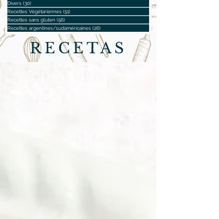
Divers
(30)
30 posts
Recettes Végétariennes
(51)
51 posts
Recettes sans gluten
(56)
56 posts
Recettes argentines/sudaméricaines
(26)
26 posts
RECETAS