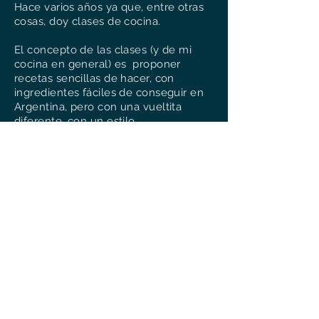
Hace varios años ya que, entre otras
cosas, doy clases de cocina.
El concepto de las clases (y de mi
cocina en general) es proponer
recetas sencillas de hacer, con
ingredientes fáciles de conseguir en
Argentina, pero con una vueltita
diferente, con un estilo
Belgo/francés. Claro que también
enseño recetas típicamente belgas.
Les textes et photos sont la propriété de
Vinciane Smeets, la cocinera belga (sauf
mention contraire) et ne sont pas libres de
droits.
Merci de ne pas faire de copier/coller de mes
textes et photos sur vos sites/blogs/Page
Facebook/compte Instagram (etc) sans mon