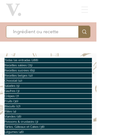
Todas las entradas
(288)
288 posts
Recettes salées
(75)
75 posts
Recettes sucrées
(65)
65 posts
Recettes belges
(12)
12 posts
Chocolat
(12)
12 posts
Salades
(5)
5 posts
Gaufres
(3)
3 posts
Crêpes
(7)
7 posts
Fruits
(30)
30 posts
Biscuits
(17)
17 posts
Pâtes
(4)
4 posts
Viandes
(18)
18 posts
Poissons & crustacés
(3)
3 posts
Tartes, Gâteaux et Cakes
(38)
38 posts
Légumes
(46)
46 posts