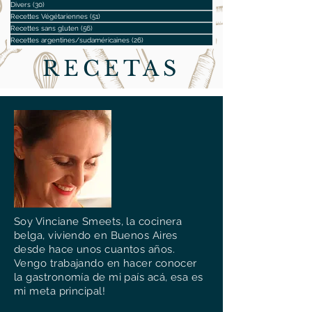
Divers
(30)
30 posts
Recettes Végétariennes
(51)
51 posts
Recettes sans gluten
(56)
56 posts
Recettes argentines/sudaméricaines
(26)
26 posts
RECETAS
Soy Vinciane Smeets, la cocinera
belga, viviendo en Buenos Aires
desde hace unos cuantos años.
Vengo trabajando en hacer conocer
la gastronomía de mi país acá, esa es
mi meta principal!