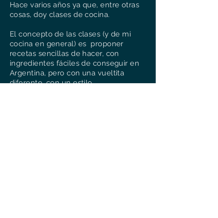
Hace varios años ya que, entre otras
cosas, doy clases de cocina.
El concepto de las clases (y de mi
cocina en general) es proponer
recetas sencillas de hacer, con
ingredientes fáciles de conseguir en
Argentina, pero con una vueltita
diferente, con un estilo
Belgo/francés. Claro que también
enseño recetas típicamente belgas.
Les textes et photos sont la propriété de
Vinciane Smeets, la cocinera belga (sauf
mention contraire) et ne sont pas libres de
droits.
Merci de ne pas faire de copier/coller de mes
textes et photos sur vos sites/blogs/Page
Facebook/compte Instagram (etc) sans mon