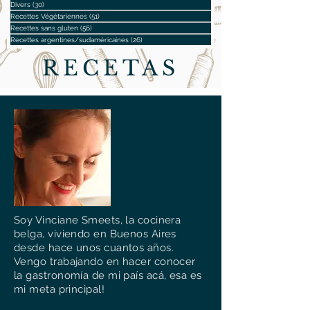
Divers
(30)
30 posts
Recettes Végétariennes
(51)
51 posts
Recettes sans gluten
(56)
56 posts
Recettes argentines/sudaméricaines
(26)
26 posts
RECETAS
Soy Vinciane Smeets, la cocinera
belga, viviendo en Buenos Aires
desde hace unos cuantos años.
Vengo trabajando en hacer conocer
la gastronomía de mi país acá, esa es
mi meta principal!