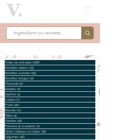
Todas las entradas
(288)
288 posts
Recettes salées
(75)
75 posts
Recettes sucrées
(65)
65 posts
Recettes belges
(12)
12 posts
Chocolat
(12)
12 posts
Salades
(5)
5 posts
Gaufres
(3)
3 posts
Crêpes
(7)
7 posts
Fruits
(30)
30 posts
Biscuits
(17)
17 posts
Pâtes
(4)
4 posts
Viandes
(18)
18 posts
Poissons & crustacés
(3)
3 posts
Tartes, Gâteaux et Cakes
(38)
38 posts
Légumes
(46)
46 posts