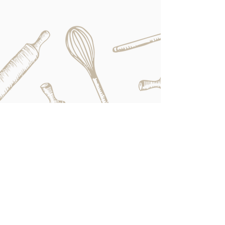
Si tienen consultas o desean
comunicarse conmigo,
pueden mandarme un mail a:
vinciane.smeets@gmail.com
Copyright © 2021 Vinciane Smeets, la
cocinera belga
Todos los derechos reservados - Tout droits
réservés - All Rights Reserved
Do Not Sell My Personal Information