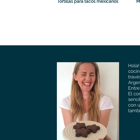
Tortillas para tacos mexicanos
M
Hola!
cocin
travé
Argen
Entre
El co
senci
con u
tambi