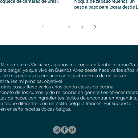
oqueca de camarão de Brasil
Ñoquis de zapallo rellenos: un
paso a paso para lograr desde l
1era vez
1
2
3
 Mi nombre es Vinciane, algunos me conocen también como "la
era belga", ya que vivo en Buenos Aires desde hace varios años. 
s de mis recetas quiero acercar la gastronomía de mi país en
tina, ¡es mi principal objetivo!
 otras cosas, llevo varios años dando clases de cocina.
ncepto de los cursos (y de mi cocina en general) es ofrecer recet
llas de hacer, con ingredientes fáciles de encontrar en Argentina,
n toque diferente, con un estilo belga / francés. Por supuesto,
én enseño recetas típicas belgas.