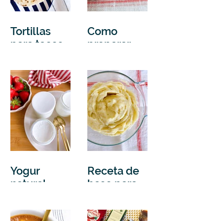
Tortillas
Como
para tacos
preparar
mexicanos
mayonesa
casera
Yogur
Receta de
natural
base para
casero (con
lograr un
máquina)
puré de