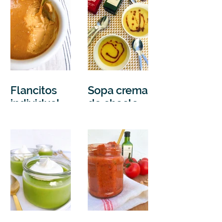
papas
cremoso
Flancitos
Sopa crema
individuale
de choclo y
s de dulce
su aceite
de leche
especiado