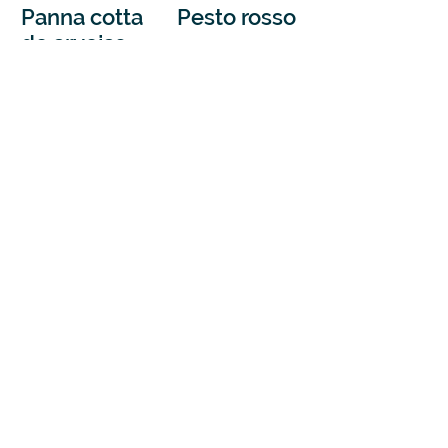
Panna cotta
Pesto rosso
de arvejas
1
/
3