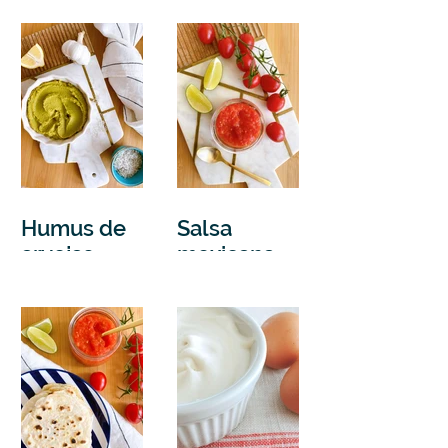
confitados
al tomillo
Humus de
Salsa
arvejas
mexicana
de tomate
picante