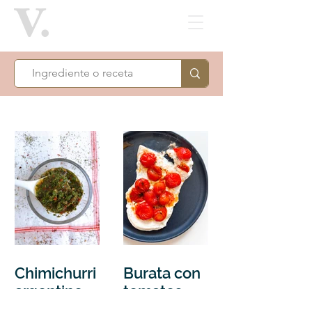
Chimichurri
Burata con
argentino
tomates
cherries