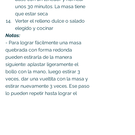
unos 30 minutos. La masa tiene 
que estar seca
Verter el relleno dulce o salado 
elegido y cocinar
Notas:
- Para lograr fácilmente una masa 
quebrada con forma redonda 
pueden estirarla de la manera 
siguiente: aplastar ligeramente el 
bollo con la mano, luego estirar 3 
veces, dar una vueltita con la masa y 
estirar nuevamente 3 veces. Ese paso 
lo pueden repetir hasta lograr el 
tamaño deseado
- Volver a llevar la masa en la 
heladera (ya acomodada en su 
fuente) mientras se precalienta el 
horno ayuda a que los bordes de la 