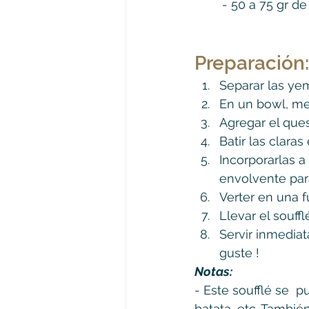
	- 50 a 75 gr 
Preparación:
Separar las yem
En un bowl, me
Agregar el ques
Batir las claras
Incorporarlas 
envolvente par
Verter en una 
Llevar el souff
Servir inmedia
guste !
Notas:
- Este soufflé se  
batata, etc. Tambié