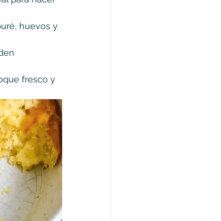
puré, huevos y 
den 
oque fresco y 