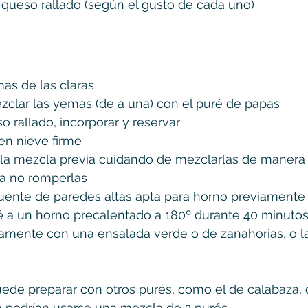
de queso rallado (según el gusto de cada uno)
as de las claras
zclar las yemas (de a una) con el puré de papas
o rallado, incorporar y reservar
 en nieve firme
a la mezcla previa cuidando de mezclarlas de manera
a no romperlas
fuente de paredes altas apta para horno previamen
lé a un horno precalentado a 180º durante 40 minuto
tamente con una ensalada verde o de zanahorias, o l
puede preparar con otros purés, como el de calabaza, o
n podrían usarse una mezcla de 2 purés