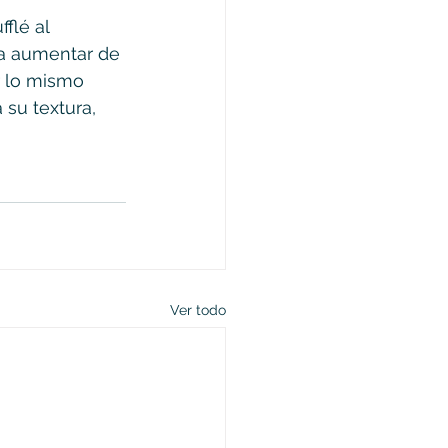
flé al 
 a aumentar de 
r lo mismo 
su textura, 
Ver todo