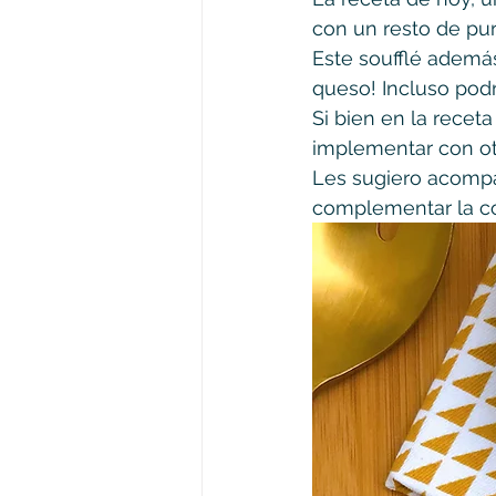
con un resto de puré
Este soufflé además
queso! Incluso podr
Si bien en la rece
implementar con otr
Les sugiero acompañ
complementar la co