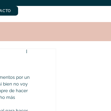
ACTO
imentos por un 
i bien no voy 
mpre de hacer 
cho más 
al para hacer 