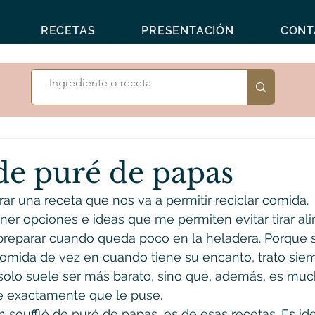
RECETAS
PRESENTACIÓN
CONT
de puré de papas
r una receta que nos va a permitir reciclar comida.
er opciones e ideas que me permiten evitar tirar al
preparar cuando queda poco en la heladera. Porque s
comida de vez en cuando tiene su encanto, trato sie
solo suele ser más barato, sino que, además, es mu
e exactamente que le puse.
n soufflé de puré de papas, es de esas recetas. Es ide