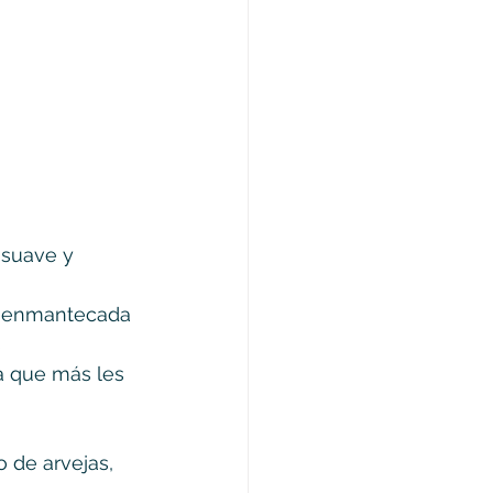
 suave y 
te enmantecada
s
a que más les 
 de arvejas, 