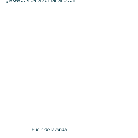
glaseados para sumar al budín 
Budín de lavanda