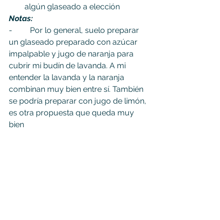
algún glaseado a elección
Notas:
-         Por lo general, suelo preparar 
un glaseado preparado con azúcar 
impalpable y jugo de naranja para 
cubrir mi budín de lavanda. A mi 
entender la lavanda y la naranja 
combinan muy bien entre sí. También 
se podría preparar con jugo de limón, 
es otra propuesta que queda muy 
bien
-         Si desean, pueden preparar un 
glaseado de miel, que brindara aún 
más perfume al budín de lavanda
Bon appétit !