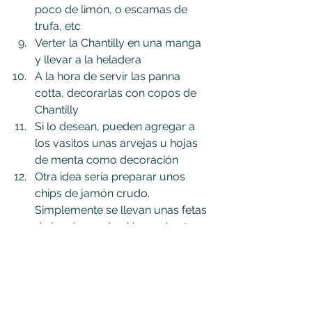
poco de limón, o escamas de 
trufa, etc
Verter la Chantilly en una manga 
y llevar a la heladera
A la hora de servir las panna 
cotta, decorarlas con copos de 
Chantilly
Si lo desean, pueden agregar a 
los vasitos unas arvejas u hojas 
de menta como decoración
Otra idea sería preparar unos 
chips de jamón crudo. 
Simplemente se llevan unas fetas 
de jamón crudo al horno hasta 
que estén bien crujientes. Luego 
se las rompen en pedazos y se 
las agregan a las panna cotta
Bon appétit !