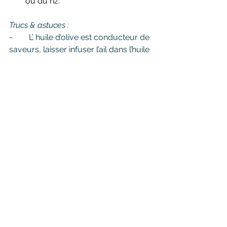
ou du riz.
Trucs & astuces :
-        L’ huile d’olive est conducteur de 
saveurs, laisser infuser l’ail dans l’huile 
permettra de donner un goût subtil à 
la sauce.
-        J’ai voulu préparer cette recette 
exclusivement avec des ingrédients 
que j’avais reçu dans mon panier 
récup, mais vous pouvez tout à fait 
adapter les ingrédients en fonction de 
ce que vous avez dans votre 
réfrigérateur : oignon, aubergine, 
carotte, poivron, etc
-        Cette sauce ce congèle très 
bien. Je vous conseille de la congeler 
en portions, c’est une bonne façon 
d’avoir sous la main une option saine 