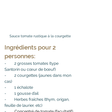
Sauce tomate rustique à la courgette
Ingrédients pour 2 
personnes:
-        2 grosses tomates (type 
Santorin ou cœur de bœuf)
-        2 courgettes (jaunes dans mon 
cas)
-        1 échalote
-        1 gousse d’ail
-        Herbes fraîches (thym, origan, 
feuille de laurier, etc)
-	
Concentré de tomate (facultatif)