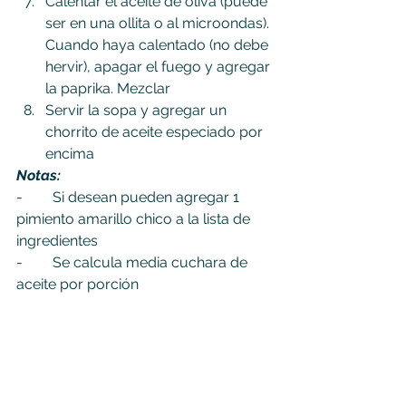
Calentar el aceite de oliva (puede 
ser en una ollita o al microondas). 
Cuando haya calentado (no debe 
hervir), apagar el fuego y agregar 
la paprika. Mezclar
Servir la sopa y agregar un 
chorrito de aceite especiado por 
encima
Notas:
-	Si desean pueden agregar 1 
pimiento amarillo chico a la lista de 
ingredientes
-	Se calcula media cuchara de 
aceite por porción
-	La cantidad de porciones 
indicadas son para una entrada. Si 
van a comer la sopa como único 
plato, rinde para 3 porciones