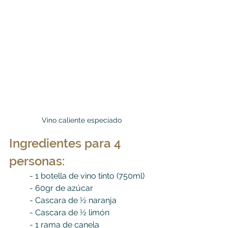
Vino caliente especiado
Ingredientes para 4 
personas:
	- 
1 botella de vino tinto (750ml)
	- 
60gr de azúcar
	- 
Cascara de ½ naranja
	- 
Cascara de ½ limón
	- 
1 rama de canela