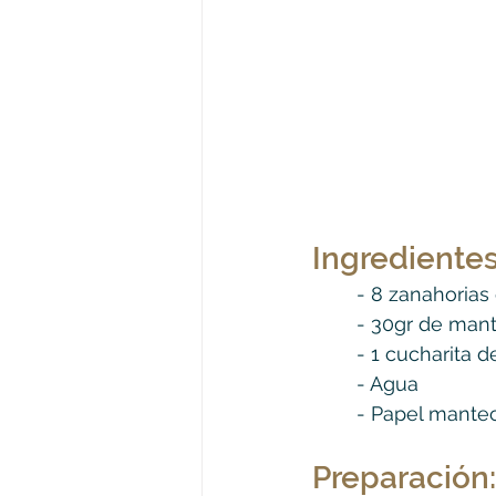
Ingredientes
	- 8 zanahorias
	- 30gr de man
	- 1 cucharita 
	- Agua
	- Papel mante
Preparación: