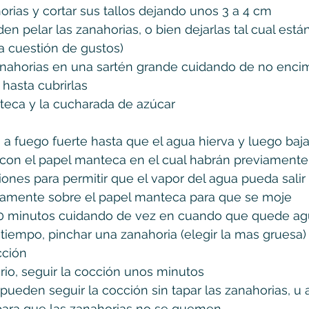
orias y cortar sus tallos dejando unos 3 a 4 cm
en pelar las zanahorias, o bien dejarlas tal cual están
 cuestión de gustos)
anahorias en una sartén grande cuidando de no enci
 hasta cubrirlas
teca y la cucharada de azúcar
n a fuego fuerte hasta que el agua hierva y luego baja
n con el papel manteca en el cual habrán previament
ones para permitir que el vapor del agua pueda salir
damente sobre el papel manteca para que se moje
0 minutos cuidando de vez en cuando que quede agu
tiempo, pinchar una zanahoria (elegir la mas gruesa) p
cción
rio, seguir la cocción unos minutos
pueden seguir la cocción sin tapar las zanahorias, u 
ara que las zanahorias no se quemen