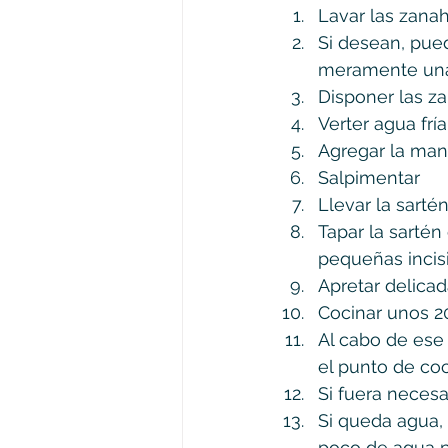
Lavar las zanah
Si desean, pued
meramente una
Disponer las z
Verter agua fría
Agregar la man
Salpimentar
Llevar la sarté
Tapar la sarté
pequeñas incisi
Apretar delica
Cocinar unos 2
Al cabo de ese 
el punto de co
Si fuera necesa
Si queda agua, 
poco de agua p