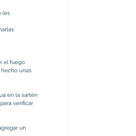
 (es 
marlas
r el fuego
e hecho unas 
a en la sartén
ara verificar 
agregar un 