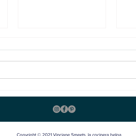
Malfatis de espinacas y
Rago
ricota
zana
Copyright © 2021 Vinciane Smeets, la cocinera belga