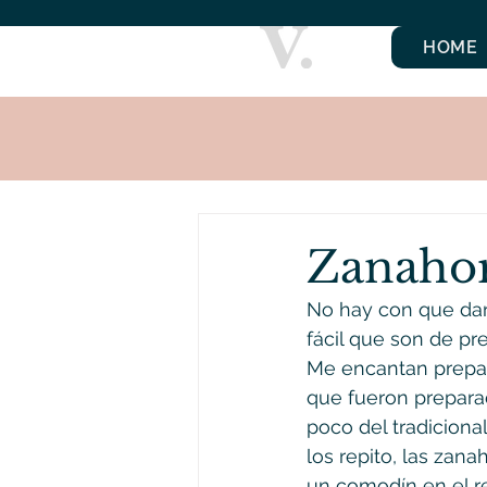
HOME
Zanahor
No hay con que darl
fácil que son de pre
Me encantan prepar
que fueron prepara
poco del tradicional
los repito, las zana
un comodín en el re