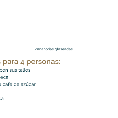
Zanahorias glaseadas
 para 4 personas:
 con sus tallos
teca
de café de azúcar
ca