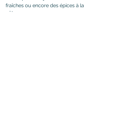
fraîches ou encore des épices à la 
pâte
Les chipas se congèlent très bien. Il 
suffit de préparer la pâte, et de 
congeler les boules de chipas crues. 
Il ne vous restera plus qu’à les 
décongeler et les cuire selon les 
indications pour avoir des chipas à 
disposition
Bon appétit !
Voir tout
Posts similaires