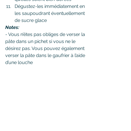
Dégustez-les immédiatement en 
les saupoudrant éventuellement 
de sucre glace
Notes:
- Vous n’êtes pas obliges de verser la 
pâte dans un pichet si vous ne le 
désirez pas. Vous pouvez également 
verser la pâte dans le gaufrier à l’aide 
d’une louche
- Ces gaufres à la bière peuvent se 
congeler. Pour les réchauffer, il suffit 
juste de les passer par le grille-pain
Bon appétit !