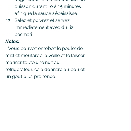
cuisson durant 10 à 15 minutes 
afin que la sauce s’épaississe
Salez et poivrez et servez 
immédiatement avec du riz 
basmati 
Notes:
- Vous pouvez enrobez le poulet de 
miel et moutarde la veille et le laisser 
mariner toute une nuit au 
réfrigérateur, cela donnera au poulet 
un gout plus prononcé
- Vous pouvez utiliser de la bière 
brune ou d’abbaye si vous préférez
- Ce plat est encore meilleur le 
lendemain
Bon appétit !