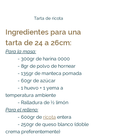
Tarta de ricota
Ingredientes para una 
tarta de 24 a 26cm:
Para la masa:
	- 300gr de harina 0000
	- 8gr de polvo de hornear
	- 135gr de manteca pomada
	- 60gr de azúcar
	- 1 huevo + 1 yema a 
temperatura ambiente
	- Ralladura de ½ limón
Para el relleno:
	- 600gr de 
ricota
 entera
	- 250gr de queso blanco (doble 
crema preferentemente)