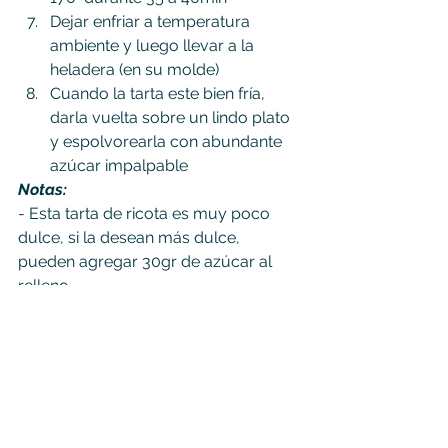
Dejar enfriar a temperatura 
ambiente y luego llevar a la 
heladera (en su molde)
Cuando la tarta este bien fría, 
darla vuelta sobre un lindo plato 
y espolvorearla con abundante 
azúcar impalpable
Notas:
- Esta tarta de ricota es muy poco 
dulce, si la desean más dulce, 
pueden agregar 30gr de azúcar al 
relleno
- Si desean un masa más gruesa, 
prepárenla con una base de 400gr de 
harina
- Elegí ralladura de naranja para el 
relleno, pero pueden optar por 
ponerle solo ralladura de limón