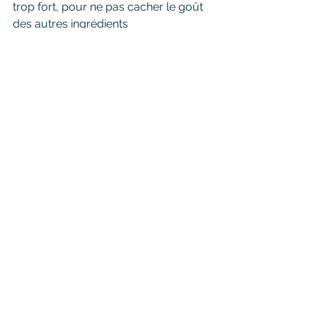
trop fort, pour ne pas cacher le goût 
des autres ingrédients  
Bon appétit !
Voir tout
Posts similaires