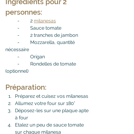
Ingrédients pour 2 
personnes:
	-         2 
milanesas
	-         Sauce tomate
	-         2 tranches de jambon
	-         Mozzarella, quantité 
nécessaire
	-         Origan
	-         Rondelles de tomate 
(optionnel)
Préparation
:
Préparez et cuisez vos milanesas 
Allumez votre four sur 180°
Déposez-les sur une plaque apte 
à four
Etalez un peu de sauce tomate 
sur chaque milanesa