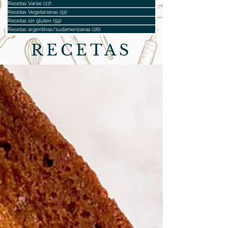
Recetas Varias
(27)
27 entradas
Recetas Vegetarianas
(51)
51 entradas
Recetas sin gluten
(59)
59 entradas
Recetas argentinas/sudamericanas
(26)
26 entradas
RECETAS