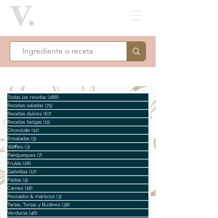
Todas las recetas
(288)
288 entradas
Recetas saladas
(75)
75 entradas
Recetas dulces
(67)
67 entradas
Recetas belgas
(11)
11 entradas
Chocolate
(12)
12 entradas
Ensaladas
(5)
5 entradas
Waffles
(3)
3 entradas
Panqueques
(7)
7 entradas
Frutas
(28)
28 entradas
Galletitas
(17)
17 entradas
Pastas
(5)
5 entradas
Carnes
(18)
18 entradas
Pescados & mariscos
(3)
3 entradas
Tartas, Tortas y Budines
(38)
38 entradas
Verduras
(46)
46 entradas